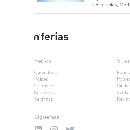
industriales
,
Medi
Ferias
Site
Calendario
Ferias
Países
Paíse
Ciudades
Ciuda
Sectores
Secto
Recintos
Recin
Síguenos