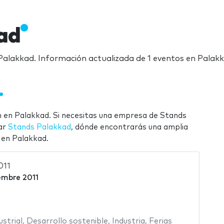
ad
n Palakkad. Información actualizada de 1 eventos en Palak
n en Palakkad. Si necesitas una empresa de Stands
tar
Stands Palakkad
, dónde encontrarás una amplia
 en Palakkad.
011
embre 2011
strial
,
Desarrollo sostenible
,
Industria
,
Ferias