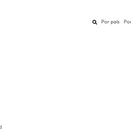
Buscar
Por país
Por
d