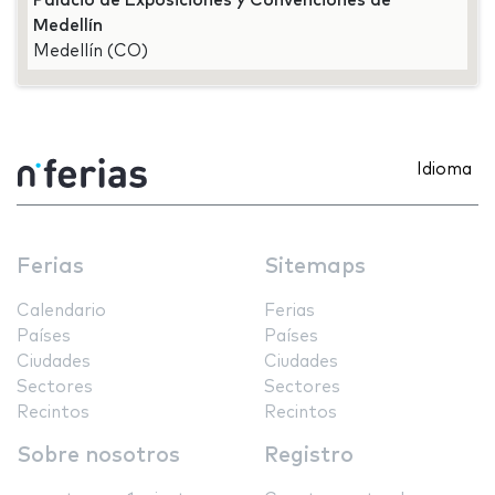
Palacio de Exposiciones y Convenciones de
Medellín
Medellín (CO)
Idioma
Ferias
Sitemaps
Calendario
Ferias
Países
Países
Ciudades
Ciudades
Sectores
Sectores
Recintos
Recintos
Sobre nosotros
Registro