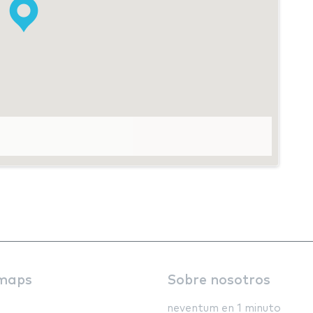
maps
Sobre nosotros
neventum en 1 minuto