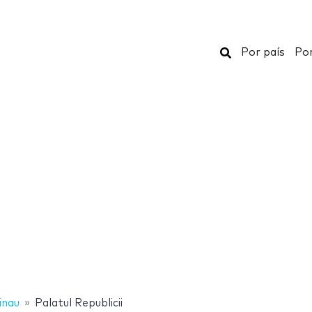
Buscar
Por país
Por
inau
Palatul Republicii