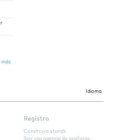
ar
 más
Idioma
Registro
Construyo stands
Soy una agencia de azafatas