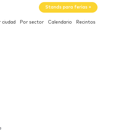
Stands para ferias »
 ciudad
Por sector
Calendario
Recintos
e