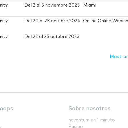
nity
Del
2
al
5 noviembre 2025
Miami
nity
Del
20
al
23 octubre 2024
Online Online Webin
nity
Del
22
al
25 octubre 2023
Mostrar
maps
Sobre nosotros
neventum en 1 minuto
s
Equipo