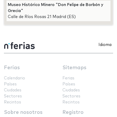
Museo Histórico Minero "Don Felipe de Borbón y
Grecia"
Calle de Ríos Rosas 21 Madrid (ES)
Idioma
Ferias
Sitemaps
Calendario
Ferias
Países
Países
Ciudades
Ciudades
Sectores
Sectores
Recintos
Recintos
Sobre nosotros
Registro