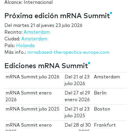
Alcance: Internacional
Próxima edición mRNA Summit
Del
martes 21
al
jueves 23 julio 2026
Recinto:
Amsterdam
Ciudad:
Amsterdam
País:
Holanda
Más info.:
mrnabased-therapeutics-europe.com
Ediciones mRNA Summit
mRNA Summit julio 2026
Del
21
al
23
Amsterdam
julio 2026
mRNA Summit enero
Del
27
al
29
Berlin
2026
enero 2026
mRNA Summit julio 2025
Del
21
al
23
Boston
julio 2025
mRNA Summit enero
Del
28
al
30
Frankfurt