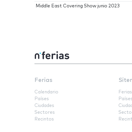
Middle East Covering Show junio 2023
Ferias
Site
Calendario
Ferias
Países
Paíse
Ciudades
Ciuda
Sectores
Secto
Recintos
Recin