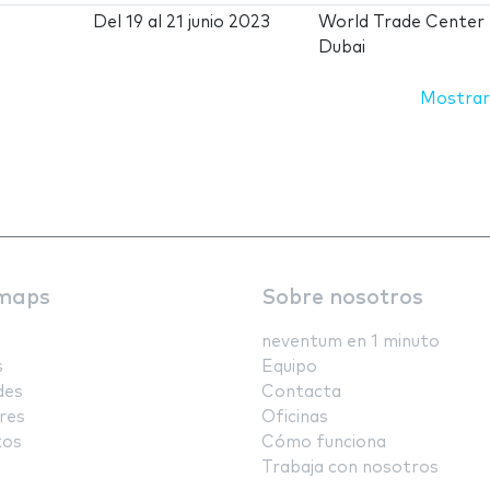
Del
19
al
21 junio 2023
World Trade Center
Dubai
Mostrar
maps
Sobre nosotros
neventum en 1 minuto
s
Equipo
des
Contacta
res
Oficinas
tos
Cómo funciona
Trabaja con nosotros