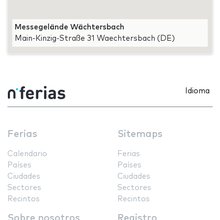
Messegelände Wächtersbach
Main-Kinzig-Straße 31 Waechtersbach (DE)
Idioma
Ferias
Sitemaps
Calendario
Ferias
Países
Países
Ciudades
Ciudades
Sectores
Sectores
Recintos
Recintos
Sobre nosotros
Registro