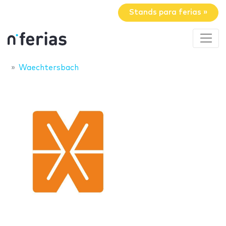
Stands para ferias »
Waechtersbach