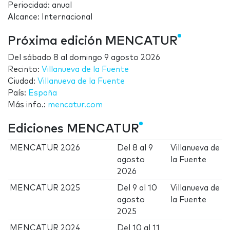
Periocidad: anual
Alcance: Internacional
Próxima edición MENCATUR
Del
sábado 8
al
domingo 9 agosto 2026
Recinto:
Villanueva de la Fuente
Ciudad:
Villanueva de la Fuente
País:
España
Más info.:
mencatur.com
Ediciones MENCATUR
MENCATUR 2026
Del
8
al
9
Villanueva de
agosto
la Fuente
2026
MENCATUR 2025
Del
9
al
10
Villanueva de
agosto
la Fuente
2025
MENCATUR 2024
Del
10
al
11