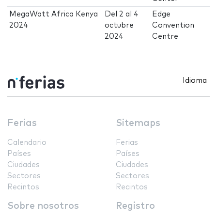
MegaWatt Africa Kenya
Del
2
al
4
Edge
2024
octubre
Convention
2024
Centre
Idioma
Ferias
Sitemaps
Calendario
Ferias
Países
Países
Ciudades
Ciudades
Sectores
Sectores
Recintos
Recintos
Sobre nosotros
Registro