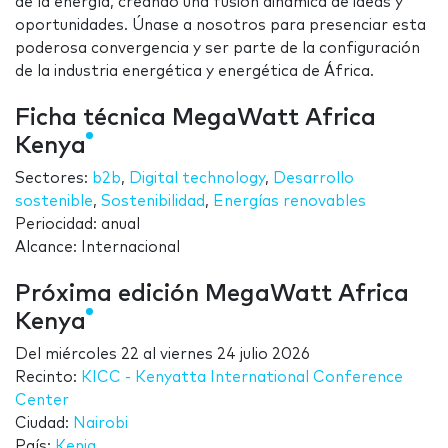
de la energía, creando una fusión dinámica de ideas y
oportunidades. Únase a nosotros para presenciar esta
poderosa convergencia y ser parte de la configuración
de la industria energética y energética de África.
Ficha técnica MegaWatt Africa
Kenya
Sectores:
b2b
,
Digital technology
,
Desarrollo
sostenible
,
Sostenibilidad
,
Energías renovables
Periocidad: anual
Alcance: Internacional
Próxima edición MegaWatt Africa
Kenya
Del
miércoles 22
al
viernes 24 julio 2026
Recinto:
KICC - Kenyatta International Conference
Center
Ciudad:
Nairobi
País:
Kenia