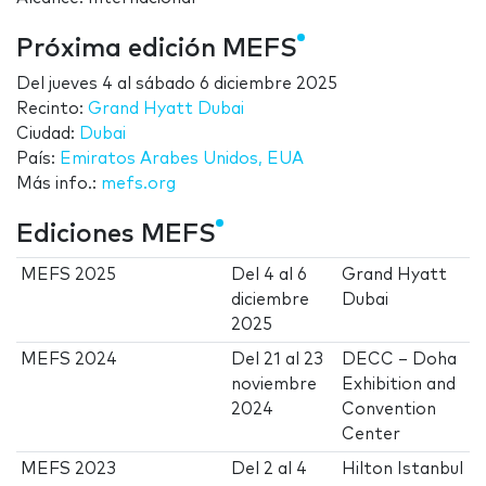
Próxima edición MEFS
Del
jueves 4
al
sábado 6 diciembre 2025
Recinto:
Grand Hyatt Dubai
Ciudad:
Dubai
País:
Emiratos Arabes Unidos, EUA
Más info.:
mefs.org
Ediciones MEFS
MEFS 2025
Del
4
al
6
Grand Hyatt
diciembre
Dubai
2025
MEFS 2024
Del
21
al
23
DECC – Doha
noviembre
Exhibition and
2024
Convention
Center
MEFS 2023
Del
2
al
4
Hilton Istanbul