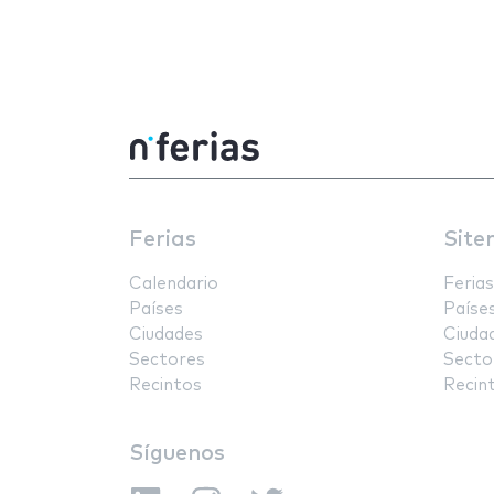
Ferias
Site
Calendario
Ferias
Países
Paíse
Ciudades
Ciuda
Sectores
Secto
Recintos
Recin
Síguenos