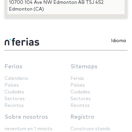
10700 104 Ave NW Edmonton AB T5J 4S2
Edmonton (CA)
Idioma
Ferias
Sitemaps
Calendario
Ferias
Países
Países
Ciudades
Ciudades
Sectores
Sectores
Recintos
Recintos
Sobre nosotros
Registro
neventum en 1 minuto
Construyo stands