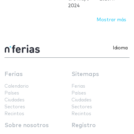
2024
Mostrar más
Idioma
Ferias
Sitemaps
Calendario
Ferias
Países
Países
Ciudades
Ciudades
Sectores
Sectores
Recintos
Recintos
Sobre nosotros
Registro