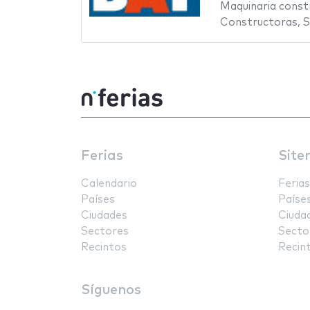
Maquinaria const
Constructoras
,
S
Ferias
Site
Calendario
Ferias
Países
Paíse
Ciudades
Ciuda
Sectores
Secto
Recintos
Recin
Síguenos