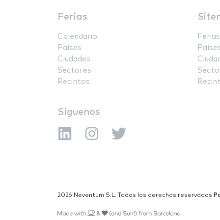
Ferias
Site
Calendario
Ferias
Países
Paíse
Ciudades
Ciuda
Sectores
Secto
Recintos
Recin
Síguenos
2026 Neventum S.L. Todos los derechos reservados
Po