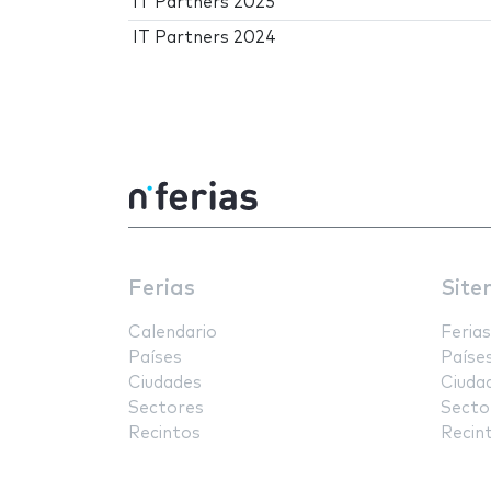
IT Partners 2025
IT Partners 2024
Ferias
Site
Calendario
Ferias
Países
Paíse
Ciudades
Ciuda
Sectores
Secto
Recintos
Recin