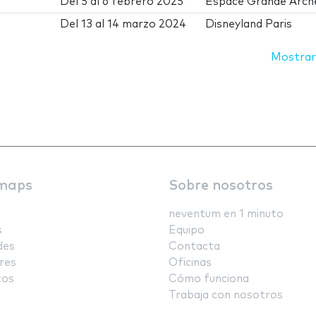
Del
5
al
6 febrero 2025
Espace Grande Arch
Del
13
al
14 marzo 2024
Disneyland Paris
Mostrar
maps
Sobre nosotros
neventum en 1 minuto
s
Equipo
des
Contacta
res
Oficinas
tos
Cómo funciona
Trabaja con nosotros