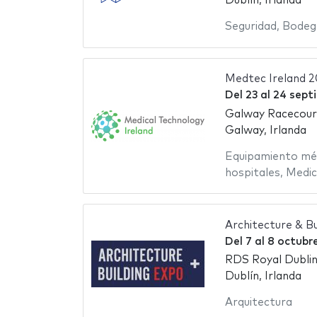
Dublín, Irlanda
Seguridad
,
Bodeg
Medtec Ireland 
Del
23
al
24 sept
Galway Racecour
Galway, Irlanda
Equipamiento mé
hospitales
,
Medic
Architecture & B
Del
7
al
8 octubr
RDS Royal Dublin
Dublín, Irlanda
Arquitectura