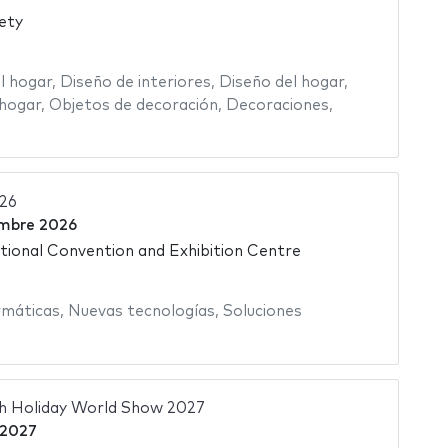
ety
l hogar
,
Diseño de interiores
,
Diseño del hogar
,
 hogar
,
Objetos de decoración
,
Decoraciones
,
26
embre 2026
ational Convention and Exhibition Centre
rmáticas
,
Nuevas tecnologías
,
Soluciones
ph Holiday World Show 2027
 2027