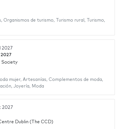
s
,
Organismos de turismo
,
Turismo rural
,
Turismo
,
d 2027
 2027
 Society
oda mujer
,
Artesanías
,
Complementos de moda
,
ación
,
Joyería
,
Moda
t 2027
Centre Dublin (The CCD)