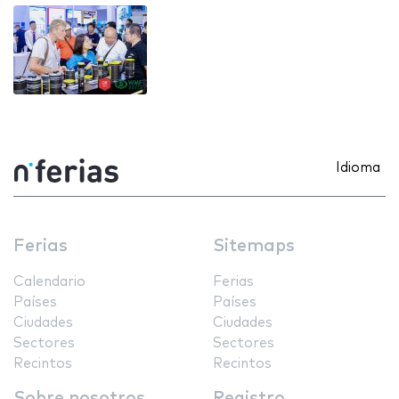
Idioma
Ferias
Sitemaps
Calendario
Ferias
Países
Países
Ciudades
Ciudades
Sectores
Sectores
Recintos
Recintos
Sobre nosotros
Registro