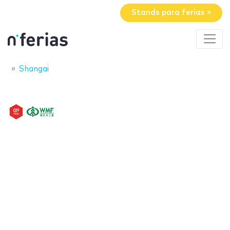
Stands para ferias »
Shangai