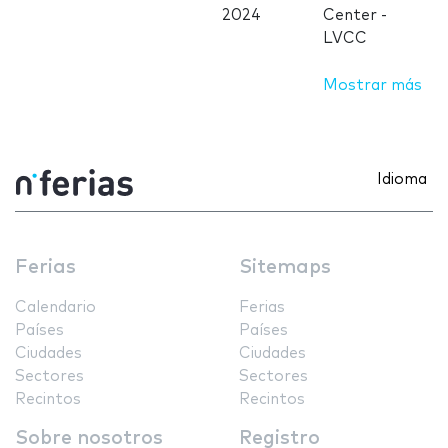
2024
Center -
LVCC
Mostrar más
Idioma
Ferias
Sitemaps
Calendario
Ferias
Países
Países
Ciudades
Ciudades
Sectores
Sectores
Recintos
Recintos
Sobre nosotros
Registro