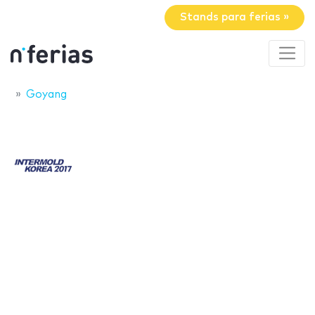
Stands para ferias »
Goyang