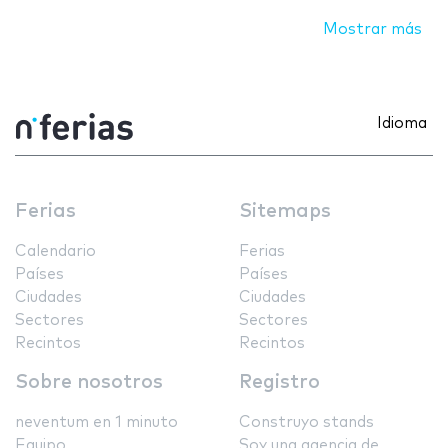
Mostrar más
Idioma
Ferias
Sitemaps
Calendario
Ferias
Países
Países
Ciudades
Ciudades
Sectores
Sectores
Recintos
Recintos
Sobre nosotros
Registro
neventum en 1 minuto
Construyo stands
Equipo
Soy una agencia de