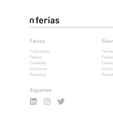
Ferias
Site
Calendario
Ferias
Países
Paíse
Ciudades
Ciuda
Sectores
Secto
Recintos
Recin
Síguenos