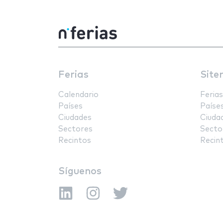
Ferias
Site
Calendario
Ferias
Países
Paíse
Ciudades
Ciuda
Sectores
Secto
Recintos
Recin
Síguenos