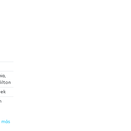
ia,
ilton
eek
n
 más