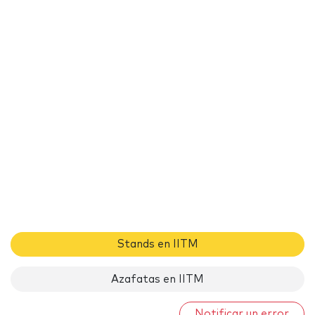
Stands en IITM
Azafatas en IITM
Notificar un error