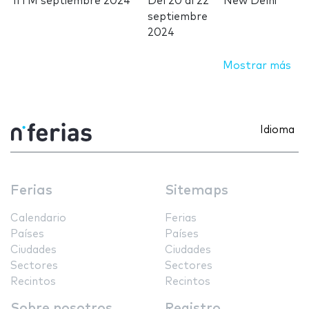
IITM septiembre 2024
Del
20
al
22
New Delhi
septiembre
2024
Mostrar más
Idioma
Ferias
Sitemaps
Calendario
Ferias
Países
Países
Ciudades
Ciudades
Sectores
Sectores
Recintos
Recintos
Sobre nosotros
Registro