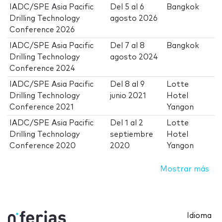
IADC/SPE Asia Pacific
Del
5
al
6
Bangkok
Drilling Technology
agosto 2026
Conference 2026
IADC/SPE Asia Pacific
Del
7
al
8
Bangkok
Drilling Technology
agosto 2024
Conference 2024
IADC/SPE Asia Pacific
Del
8
al
9
Lotte
Drilling Technology
junio 2021
Hotel
Conference 2021
Yangon
IADC/SPE Asia Pacific
Del
1
al
2
Lotte
Drilling Technology
septiembre
Hotel
Conference 2020
2020
Yangon
Mostrar más
Idioma