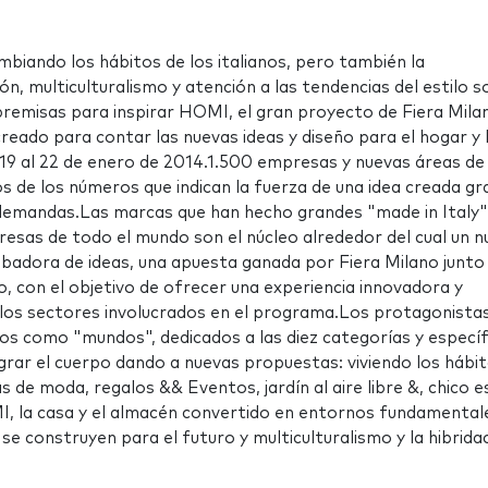
mbiando los hábitos de los italianos, pero también la
ón, multiculturalismo y atención a las tendencias del estilo s
premisas para inspirar HOMI, el gran proyecto de Fiera Mila
, creado para contar las nuevas ideas y diseño para el hogar y 
l 19 al 22 de enero de 2014.1.500 empresas y nuevas áreas de
de los números que indican la fuerza de una idea creada gra
 demandas.Las marcas que han hecho grandes "made in Italy"
presas de todo el mundo son el núcleo alrededor del cual un 
badora de ideas, una apuesta ganada por Fiera Milano junto
 con el objetivo de ofrecer una experiencia innovadora y
los sectores involucrados en el programa.Los protagonista
 como "mundos", dedicados a las diez categorías y específ
egrar el cuerpo dando a nuevas propuestas: viviendo los hábit
de moda, regalos && Eventos, jardín al aire libre &, chico es
, la casa y el almacén convertido en entornos fundamental
se construyen para el futuro y multiculturalismo y la hibrida