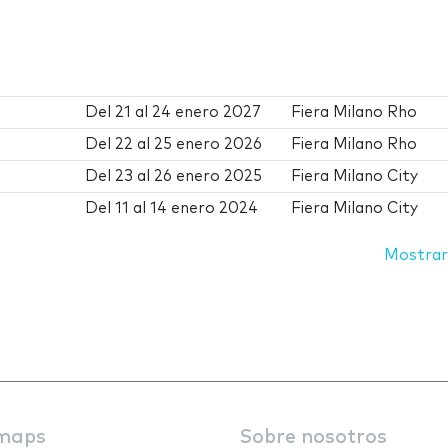
Del
21
al
24 enero 2027
Fiera Milano Rho
Del
22
al
25 enero 2026
Fiera Milano Rho
Del
23
al
26 enero 2025
Fiera Milano City
Del
11
al
14 enero 2024
Fiera Milano City
Mostrar
maps
Sobre nosotros