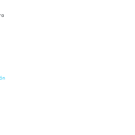
ra
ón