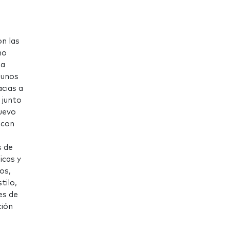
on las
no
la
 unos
cias a
 junto
nuevo
 con
s de
icas y
os,
tilo,
es de
ción