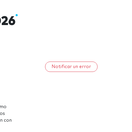
026
Notificar un error
smo
sos
an con