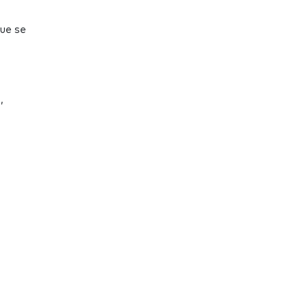
ue se
s
,