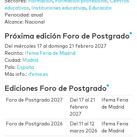
Sectores:
Formación
,
Formación profesional
,
Centros
educativos
,
Instituciones educativas
,
Educación
Periocidad: anual
Alcance: Nacional
Próxima edición Foro de Postgrado
Del
miércoles 17
al
domingo 21 febrero 2027
Recinto:
Ifema Feria de Madrid
Ciudad:
Madrid
País:
España
Más info.:
ifema.es
Ediciones Foro de Postgrado
Foro de Postgrado 2027
Del
17
al
21
Ifema Feria
febrero
de Madrid
2027
Foro de Postgrado 2026
Del
11
al
12
Ifema Feria
marzo 2026
de Madrid