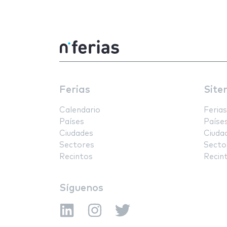
Ferias
Site
Calendario
Ferias
Países
Paíse
Ciudades
Ciuda
Sectores
Secto
Recintos
Recin
Síguenos