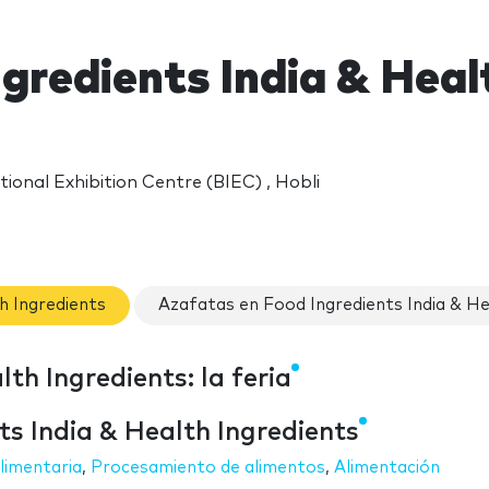
gredients India & Heal
ional Exhibition Centre (BIEC) , Hobli
h Ingredients
Azafatas en Food Ingredients India & He
th Ingredients: la feria
ts India & Health Ingredients
limentaria
,
Procesamiento de alimentos
,
Alimentación