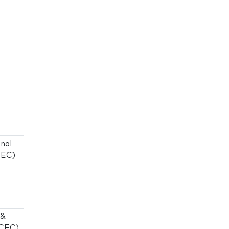
nal
IEC)
 &
BCEC)