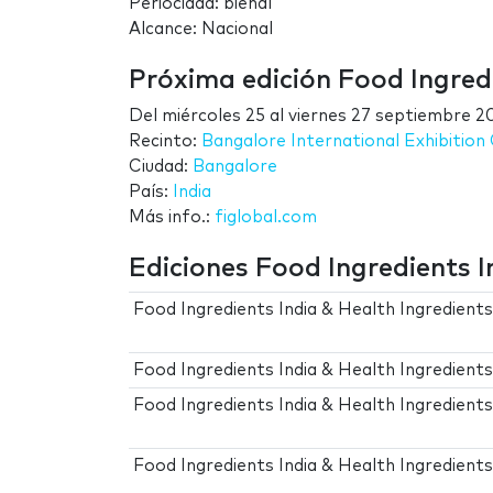
Periocidad: bienal
Alcance: Nacional
Próxima edición Food Ingredi
Del
miércoles 25
al
viernes 27 septiembre 2
Recinto:
Bangalore International Exhibition
Ciudad:
Bangalore
País:
India
Más info.:
figlobal.com
Ediciones Food Ingredients I
Food Ingredients India & Health Ingredient
Food Ingredients India & Health Ingredient
Food Ingredients India & Health Ingredient
Food Ingredients India & Health Ingredient