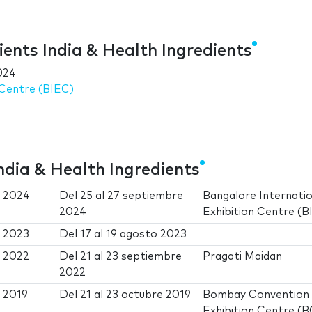
ents India & Health Ingredients
024
 Centre (BIEC)
ndia & Health Ingredients
s 2024
Del
25
al
27 septiembre
Bangalore Internatio
2024
Exhibition Centre (B
s 2023
Del
17
al
19 agosto 2023
s 2022
Del
21
al
23 septiembre
Pragati Maidan
2022
s 2019
Del
21
al
23 octubre 2019
Bombay Convention
Exhibition Centre (