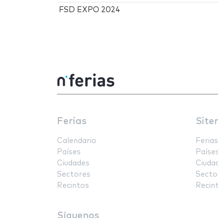
FSD EXPO 2024
Ferias
Site
Calendario
Ferias
Países
Paíse
Ciudades
Ciuda
Sectores
Secto
Recintos
Recin
Síguenos