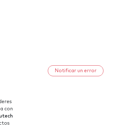
Notificar un error
íderes
da con
utech
uctos