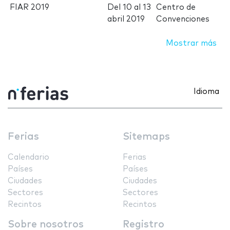
FIAR 2019
Del
10
al
13
Centro de
abril 2019
Convenciones
Mostrar más
Idioma
Ferias
Sitemaps
Calendario
Ferias
Países
Países
Ciudades
Ciudades
Sectores
Sectores
Recintos
Recintos
Sobre nosotros
Registro