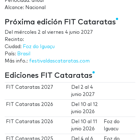
Periocidad: anual
Alcance: Nacional
Próxima edición FIT Cataratas
Del
miércoles 2
al
viernes 4 junio 2027
Recinto:
Ciudad:
Foz do Iguaçu
País:
Brasil
Más info.:
festivaldascataratas.com
Ediciones FIT Cataratas
FIT Cataratas 2027
Del
2
al
4
junio 2027
FIT Cataratas 2026
Del
10
al
12
junio 2026
FIT Cataratas 2026
Del
10
al
11
Foz do
junio 2026
Iguacu
FIT Cataratas 2025
Del
4
al
6
Foz do