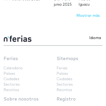
junio 2025
Iguacu
Mostrar más
Idioma
Ferias
Sitemaps
Calendario
Ferias
Países
Países
Ciudades
Ciudades
Sectores
Sectores
Recintos
Recintos
Sobre nosotros
Registro