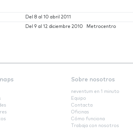
Del
8
al
10 abril 2011
Del
9
al
12 diciembre 2010
Metrocentro
maps
Sobre nosotros
neventum en 1 minuto
s
Equipo
des
Contacta
res
Oficinas
tos
Cómo funciona
Trabaja con nosotros