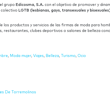
el grupo
Edicosma, S.A.
con el objetivo de promover y dina
 colectivo
LGTB (lesbianas, gays, transexuales y bisexuales
 de los productos y servicios de las firmas de moda para hom
les, restaurantes, clubes deportivos o salones de belleza con
mbre
,
Moda mujer
,
Viajes
,
Belleza
,
Turismo
,
Ocio
nes De Torremolinos