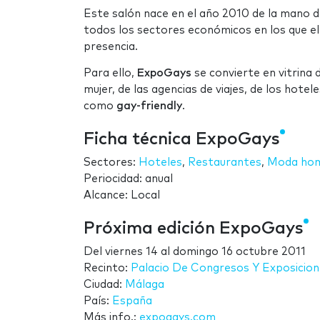
Este salón nace en el año 2010 de la mano d
todos los sectores económicos en los que el
presencia.
Para ello,
ExpoGays
se convierte en vitrina
mujer, de las agencias de viajes, de los hote
como
gay-friendly
.
Ficha técnica ExpoGays
Sectores:
Hoteles
,
Restaurantes
,
Moda ho
Periocidad: anual
Alcance: Local
Próxima edición ExpoGays
Del
viernes 14
al
domingo 16 octubre 2011
Recinto:
Palacio De Congresos Y Exposicio
Ciudad:
Málaga
País:
España
Más info.:
expogays.com