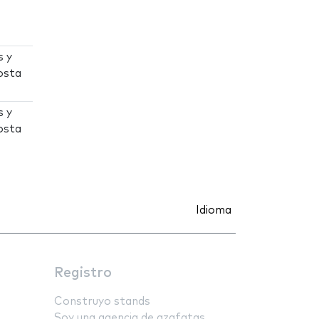
s y
osta
s y
osta
Idioma
Registro
Construyo stands
Soy una agencia de azafatas