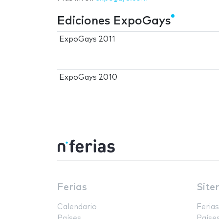
Ediciones ExpoGays
ExpoGays 2011
ExpoGays 2010
Ferias
Site
Calendario
Ferias
Países
Paíse