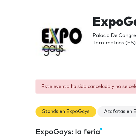
ExpoGa
Palacio De Congres
Torremolinos (ES)
Este evento ha sido cancelado y no se ce
Stands en ExpoGays
Azafatas en 
ExpoGays: la feria