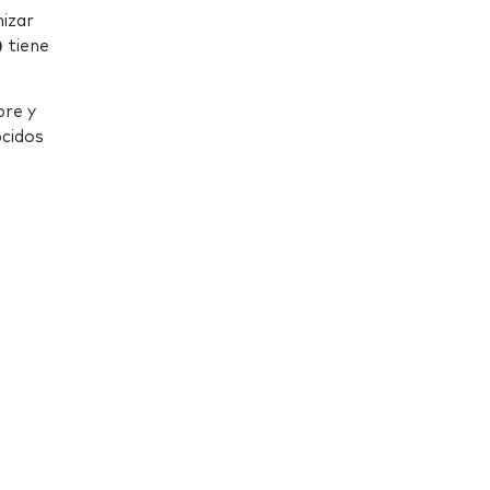
mizar
)
tiene
bre y
ocidos