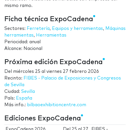
mismo ramo.
Ficha técnica ExpoCadena
Sectores:
Ferretería
,
Equipos y herramientas
,
Máquinas
herramientas
,
Herramientas
Periocidad: anual
Alcance: Nacional
Próxima edición ExpoCadena
Del
miércoles 25
al
viernes 27 febrero 2026
Recinto:
FIBES - Palacio de Exposiciones y Congresos
de Sevilla
Ciudad:
Sevilla
País:
España
Más info.:
bilbaoexhibitioncentre.com
Ediciones ExpoCadena
ExpoCadena 2026
Del
25
al
27
FIBES -