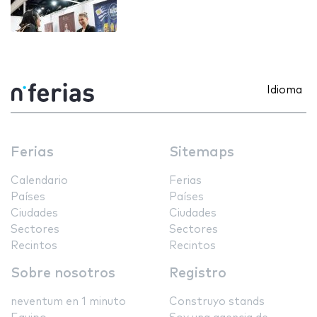
Idioma
Ferias
Sitemaps
Calendario
Ferias
Países
Países
Ciudades
Ciudades
Sectores
Sectores
Recintos
Recintos
Sobre nosotros
Registro
neventum en 1 minuto
Construyo stands