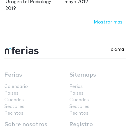
Urogenital Radiology
mayo 2019
2019
Mostrar más
Idioma
Ferias
Sitemaps
Calendario
Ferias
Países
Países
Ciudades
Ciudades
Sectores
Sectores
Recintos
Recintos
Sobre nosotros
Registro