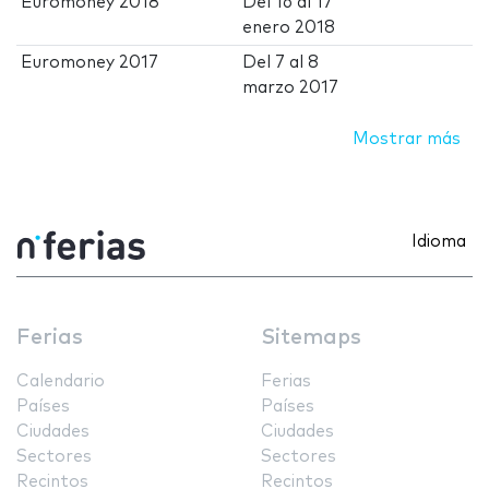
Euromoney 2018
Del
16
al
17
enero 2018
Euromoney 2017
Del
7
al
8
marzo 2017
Mostrar más
Idioma
Ferias
Sitemaps
Calendario
Ferias
Países
Países
Ciudades
Ciudades
Sectores
Sectores
Recintos
Recintos