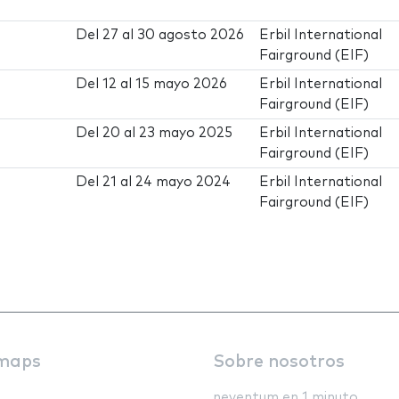
Del
27
al
30 agosto 2026
Erbil International
Fairground (EIF)
Del
12
al
15 mayo 2026
Erbil International
Fairground (EIF)
Del
20
al
23 mayo 2025
Erbil International
Fairground (EIF)
Del
21
al
24 mayo 2024
Erbil International
Fairground (EIF)
maps
Sobre nosotros
neventum en 1 minuto