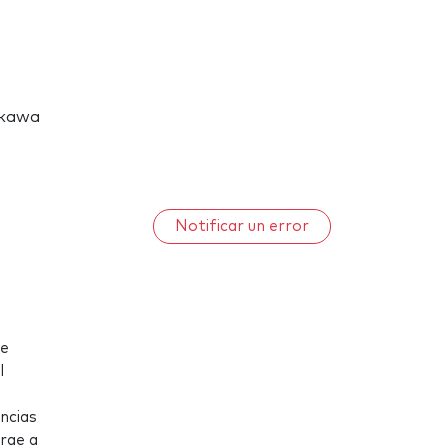
Ankawa
Notificar un error
ue
l
ncias
trae a