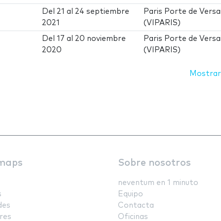
Del
21
al
24 septiembre
Paris Porte de Versai
2021
(VIPARIS)
Del
17
al
20 noviembre
Paris Porte de Versai
2020
(VIPARIS)
Mostrar
maps
Sobre nosotros
neventum en 1 minuto
s
Equipo
des
Contacta
res
Oficinas