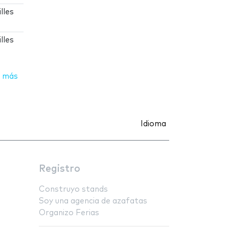
lles
lles
 más
Idioma
Registro
Construyo stands
Soy una agencia de azafatas
Organizo Ferias