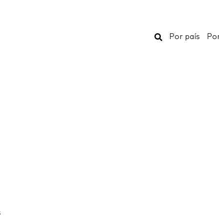
Buscar
Por país
Por
s