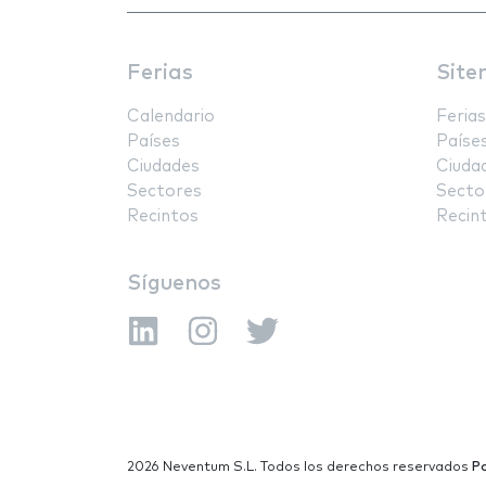
Ferias
Site
Calendario
Ferias
Países
Paíse
Ciudades
Ciuda
Sectores
Secto
Recintos
Recin
Síguenos
2026 Neventum S.L. Todos los derechos reservados
Po