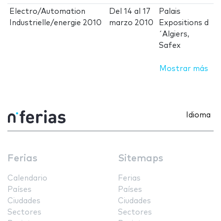
Electro/Automation
Del
14
al
17
Palais
Industrielle/energie 2010
marzo 2010
Expositions d
´Algiers,
Safex
Mostrar más
Idioma
Ferias
Sitemaps
Calendario
Ferias
Países
Países
Ciudades
Ciudades
Sectores
Sectores