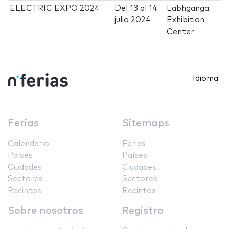
ELECTRIC EXPO 2024
Del
13
al
14
Labhganga
julio 2024
Exhibition
Center
Idioma
Ferias
Sitemaps
Calendario
Ferias
Países
Países
Ciudades
Ciudades
Sectores
Sectores
Recintos
Recintos
Sobre nosotros
Registro