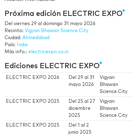
Próxima edición ELECTRIC EXPO
Del
viernes 29
al
domingo 31 mayo 2026
Recinto:
Vigyan Bhawan Science City
Ciudad:
Ahmedabad
País:
India
Más info.:
electricexpo.co.in
Ediciones ELECTRIC EXPO
ELECTRIC EXPO 2026
Del
29
al
31
Vigyan
mayo 2026
Bhawan
Science City
ELECTRIC EXPO 2025
Del
25
al
27
Vigyan
diciembre
Bhawan
2025
Science City
ELECTRIC EXPO 2025
Del
1
al
2
junio 2025