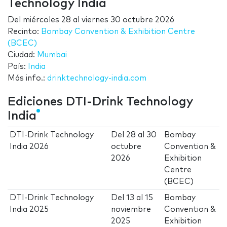
Technology India
Del
miércoles 28
al
viernes 30 octubre 2026
Recinto:
Bombay Convention & Exhibition Centre
(BCEC)
Ciudad:
Mumbai
País:
India
Más info.:
drinktechnology-india.com
Ediciones DTI-Drink Technology
India
DTI-Drink Technology
Del
28
al
30
Bombay
India 2026
octubre
Convention &
2026
Exhibition
Centre
(BCEC)
DTI-Drink Technology
Del
13
al
15
Bombay
India 2025
noviembre
Convention &
2025
Exhibition