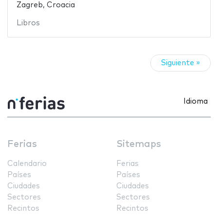
Zagreb, Croacia
Libros
Siguiente »
Idioma
Ferias
Sitemaps
Calendario
Ferias
Países
Países
Ciudades
Ciudades
Sectores
Sectores
Recintos
Recintos