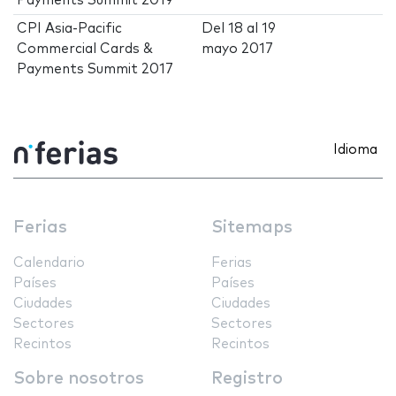
Payments Summit 2019
CPI Asia-Pacific
Del
18
al
19
Commercial Cards &
mayo 2017
Payments Summit 2017
Idioma
Ferias
Sitemaps
Calendario
Ferias
Países
Países
Ciudades
Ciudades
Sectores
Sectores
Recintos
Recintos
Sobre nosotros
Registro