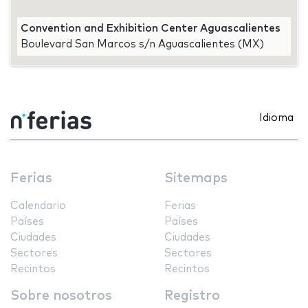
Convention and Exhibition Center Aguascalientes
Boulevard San Marcos s/n Aguascalientes (MX)
Idioma
Ferias
Sitemaps
Calendario
Ferias
Países
Países
Ciudades
Ciudades
Sectores
Sectores
Recintos
Recintos
Sobre nosotros
Registro