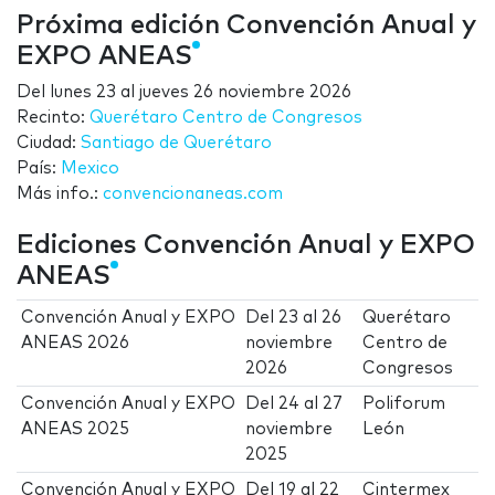
Próxima edición Convención Anual y
EXPO ANEAS
Del
lunes 23
al
jueves 26 noviembre 2026
Recinto:
Querétaro Centro de Congresos
Ciudad:
Santiago de Querétaro
País:
Mexico
Más info.:
convencionaneas.com
Ediciones Convención Anual y EXPO
ANEAS
Convención Anual y EXPO
Del
23
al
26
Querétaro
ANEAS 2026
noviembre
Centro de
2026
Congresos
Convención Anual y EXPO
Del
24
al
27
Poliforum
ANEAS 2025
noviembre
León
2025
Convención Anual y EXPO
Del
19
al
22
Cintermex