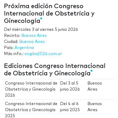
Próxima edición Congreso
Internacional de Obstetrícia y
Ginecología
Del
miércoles 3
al
viernes 5 junio 2026
Recinto:
Buenos Aires
Ciudad:
Buenos Aires
País:
Argentina
Más info.:
sogiba2026.com.ar
Ediciones Congreso Internacional
de Obstetrícia y Ginecología
Congreso Internacional de
Del
3
al
5
Buenos
Obstetrícia y Ginecología
junio 2026
Aires
2026
Congreso Internacional de
Del
4
al
6
Buenos
Obstetrícia y Ginecología
junio 2025
Aires
2025