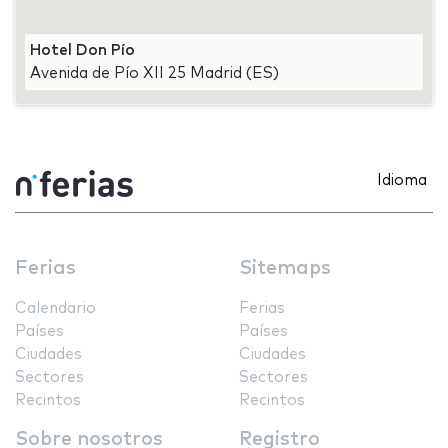
Hotel Don Pío
Avenida de Pío XII 25 Madrid (ES)
Idioma
Ferias
Sitemaps
Calendario
Ferias
Países
Países
Ciudades
Ciudades
Sectores
Sectores
Recintos
Recintos
Sobre nosotros
Registro